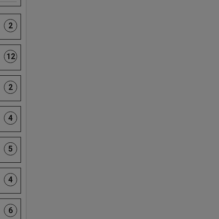
2
12
2
4
5
4
6