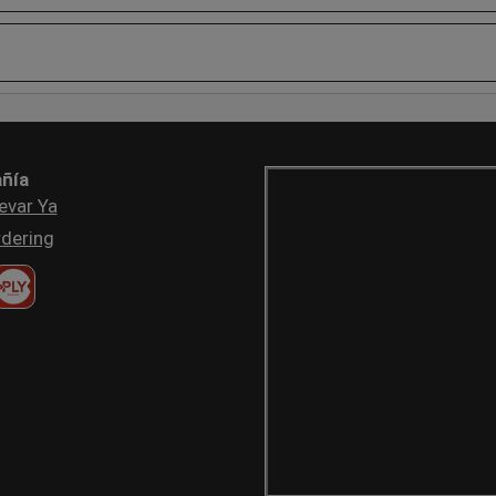
ñía
evar Ya
dering