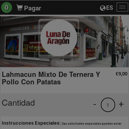
0
ES
Pagar
Al
na
Lahmacun Mixto De Ternera Y
9,00
€
Pollo Con Patatas
Cantidad
-
+
1
Instrucciones Especiales:
(las solicitudes especiales pueden estar