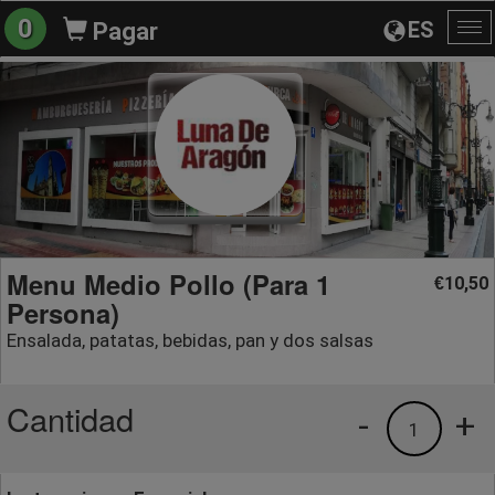
0
ES
Pagar
Al
na
Menu Medio Pollo (Para 1
10,50
€
Persona)
Ensalada, patatas, bebidas, pan y dos salsas
Cantidad
-
+
1