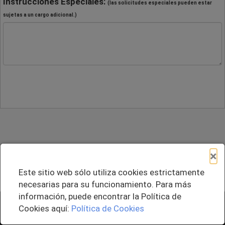
Instrucciones Especiales:
(las solicitudes especiales pueden estar
sujetas a un cargo adicional.)
×
Este sitio web sólo utiliza cookies estrictamente
necesarias para su funcionamiento. Para más
información, puede encontrar la Política de
+ Agregar al Pedido
Cookies aquí:
Política de Cookies