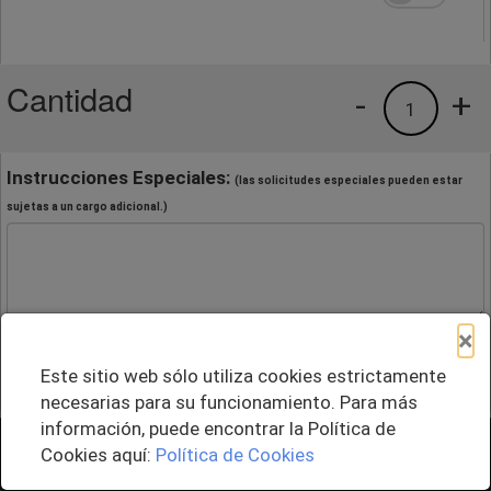
Cantidad
-
+
1
Instrucciones Especiales:
(las solicitudes especiales pueden estar
sujetas a un cargo adicional.)
×
Este sitio web sólo utiliza cookies estrictamente
necesarias para su funcionamiento. Para más
información, puede encontrar la Política de
+ Agregar al Pedido
Cookies aquí:
Política de Cookies