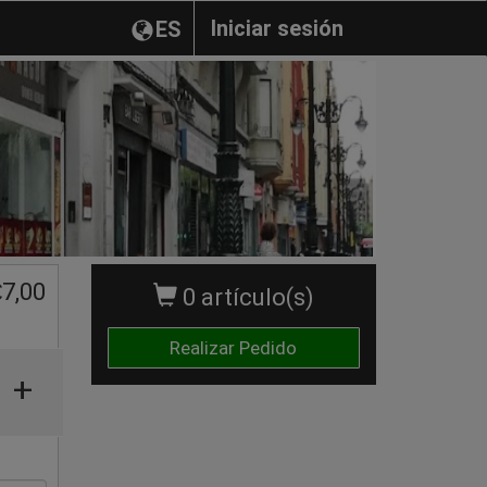
Iniciar sesión
ES
€
7,00
0 artículo(s)
Realizar Pedido
+