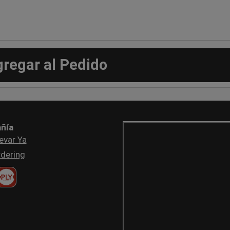
gregar al Pedido
ñía
evar Ya
dering