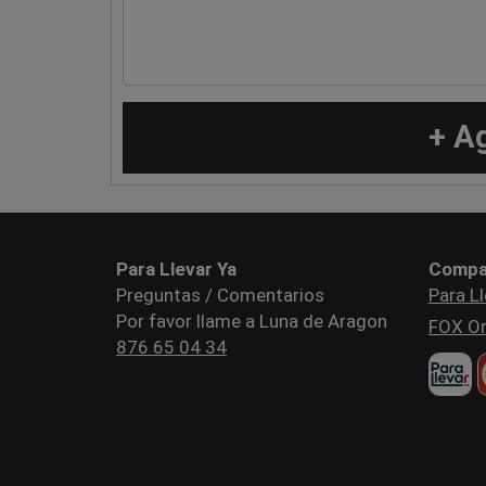
+ A
Para Llevar Ya
Compa
Preguntas / Comentarios
Para Ll
Por favor llame a Luna de Aragon
FOX Or
876 65 04 34