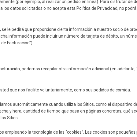
mente (por ejemplo, al realizar un pedido en línea). Para disfrutar de d
ita los datos solicitados o no acepta esta Política de Privacidad, no podrá 
s, se le pedirá que proporcione cierta información a nuestro socio de pr
cha información puede incluir un número de tarjeta de débito, un número 
 de Facturación”).
acturación, podemos recopilar otra información adicional (en adelante,
 usted que nos facilite voluntariamente, como sus pedidos de comida.
lamos automáticamente cuando utiliza los Sitios, como el dispositivo desd
echa y hora, cantidad de tiempo que pasa en páginas concretas, qué secci
los Sitios.
os empleando la tecnología de las “cookies”. Las cookies son pequeños