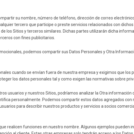
mpartir su nombre, número de teléfono, dirección de correo electrónico,
ualquier tercero que participe o preste servicios relacionados con dicho
s de los Sitios y terceros similares. Dichas partes utilizarán dicha infor
ceros con fines publicitarios.
mocionales, podemos compartir sus Datos Personales y Otra Información
sonales cuando se envían fuera de nuestra empresa y exigimos que los
oteger los datos personales tal y como exigen las normativas sobre priv
os usuarios y nuestros Sitios, podríamos analizar la Otra información
dentifica personalmente. Podemos compartir estos datos agregados con n
arios para describir nuestros productos y servicios a socios comerciale
 realicen funciones en nuestro nombre. Algunos ejemplos pueden incluir
atención al cliente. Estas otras empresas solo tendrán acceso a los Datos