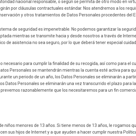
utoridad nacional responsable, o según se permita de otro modo en virtu
girán por cláusulas contractuales estándar. Nos atendremos a los requi
 conservación y otros tratamientos de Datos Personales procedentes del E
tema de seguridad es impenetrable. No podemos garantizar la segurid
tada mientras se transmite hacia y desde nosotros a través de Internet. 
nico de asistencia no sea seguro, por lo que deberá tener especial cuida
o necesario para cumplir la finalidad de su recogida, así como para el 
 Datos Personales se mantendrán mientras la cuenta esté activa para qu
durante un periodo de un año, los Datos Personales se eliminarán a part
los Datos Personales se eliminarán una vez transcurrido el plazo para 
 prevemos razonablemente que los necesitaremos para un fin comercia
 niños menores de 13 años. Si tiene menos de 13 años, le rogamos que
cen sus hijos de Internet y a que ayuden a hacer cumplir nuestra Políti