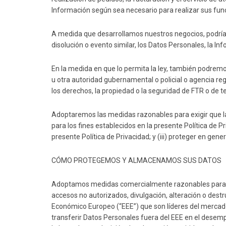
Información según sea necesario para realizar sus funci
A medida que desarrollamos nuestros negocios, podríam
disolución o evento similar, los Datos Personales, la I
En la medida en que lo permita la ley, también podremos 
u otra autoridad gubernamental o policial o agencia r
los derechos, la propiedad o la seguridad de FTR o de t
Adoptaremos las medidas razonables para exigir que la
para los fines establecidos en la presente Política de P
presente Política de Privacidad; y (iii) proteger en gene
CÓMO PROTEGEMOS Y ALMACENAMOS SUS DATOS
Adoptamos medidas comercialmente razonables para prot
accesos no autorizados, divulgación, alteración o dest
Económico Europeo (“EEE”) que son líderes del mercado
transferir Datos Personales fuera del EEE en el desem