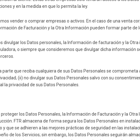
ones y en la medida en que lo permita la ley.
os vender o comprar empresas o activos. En el caso de una venta corpo
nformación de Facturación y la Otra Información pueden formar parte de l
divulgar los Datos personales, la Información de facturación y la Otra in
eguladora, o siempre que consideremos que divulgar dicha información s
erceros.
 parte que reciba cualquiera de sus Datos Personales se comprometa a: 
rivacidad; (ii) no divulgar sus Datos Personales salvo con su consentimien
ral la privacidad de sus Datos Personales.
eger los Datos Personales, la Información de Facturación y la Otra I
rucción. FTR almacena de forma segura los Datos Personales en instala
 y que se adhieren a las mejores prácticas de seguridad en las instal
peño de los Servicios; sin embargo, los Datos Personales seguirán alm