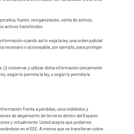
rativa, fusión, reorganización, venta de activos,
os activos transferidos.
formación cuando así lo exija la ley, una orden judicial
ea necesario o aconsejable, por ejemplo, para proteger
(i) conservar y utilizar dicha información únicamente
to, según lo permita la ley, o según lo permita la
nformación frente a pérdidas, usos indebidos y
ciones de alojamiento de terceros dentro del Espacio
aciones y virtualmente. Usted acepta que podamos
acenándose en el EEE. A menos que se transfieran sobre