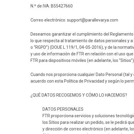
N.º de IVA:
B55427660
Correo electrónico: support@parallevarya.com
Deseamos garantizar el cumplimiento del Reglamento (UE
lo que respecta al tratamiento de datos personales y a 
o “RGPD”) (DOUE L 119/1, 04-05-2016), y de la normativa
y uso de información de FTR en relación con el uso que u
FTR para dispositivos móviles (en adelante, los “Sitios”).
Cuando nos proporciona cualquier Dato Personal (tal y 
acuerdo con esta Política de Privacidad y según lo permi
¿QUÉ DATOS RECOGEMOS Y CÓMO LO HACEMOS?
DATOS PERSONALES
FTR proporciona servicios y soluciones tecnológic
los Sitios para realizar un pedido, se le pedirá
y dirección de correo electrónico (en adelante, 