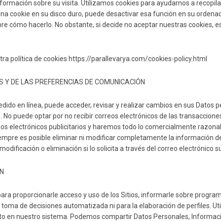
formación sobre su visita. Utilizamos cookies para ayudarnos a recopila
an una cookie en su disco duro, puede desactivar esa función en su orden
e cómo hacerlo. No obstante, si decide no aceptar nuestras cookies, es 
ra política de cookies https://parallevarya.com/cookies-policy.html
S Y DE LAS PREFERENCIAS DE COMUNICACIÓN
 pedido en línea, puede acceder, revisar y realizar cambios en sus Dato
s. No puede optar por no recibir correos electrónicos de las transaccione
rreos electrónicos publicitarios y haremos todo lo comercialmente razon
mpre es posible eliminar ni modificar completamente la información de 
modificación o eliminación si lo solicita a través del correo electrónic
N
para proporcionarle acceso y uso de los Sitios, informarle sobre program
toma de decisiones automatizada ni para la elaboración de perfiles. Ut
dito en nuestro sistema. Podemos compartir Datos Personales, Informac