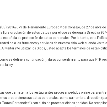
) 2016/679 del Parlamento Europeo y del Consejo, de 27 de abril de 201
la libre circulación de estos datos y por el que se deroga la Directiva 
 española de protección de datos personales. Por lo tanto, esta Política 
sted da a las funciones y servicios de nuestro sitio web cuando visite o 
 Al visitar y/o utilizar los Sitios, usted acepta los términos de esta Polít
como se define a continuación), da su consentimiento para que FTR recop
ta la ley.
as que permiten a los restaurantes procesar pedidos online para entrega 
 que nos proporcione sus datos personales, como su nombre, dirección (p
los “Datos Personales”) con el fin de procesar dichos pedidos. No recopi